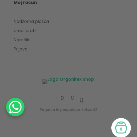
Moj račun
Nadzorna plošča
Uredi profil
Naročila
Prijava
0
Poganja in pospešuje: fokus42
0