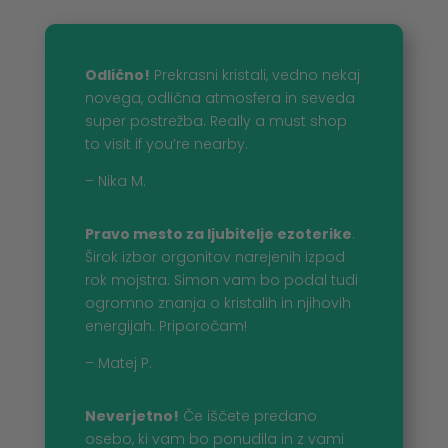
Odlično!
Prekrasni kristali, vedno nekaj
novega, odlična atmosfera in seveda
super postrežba. Really a must shop
to visit if you’re nearby.
– Nika M.
Pravo mesto za ljubitelje ezoterike
.
Širok izbor orgonitov narejenih izpod
rok mojstra. Simon vam bo podal tudi
ogromno znanja o kristalih in njihovih
energijah. Priporočam!
– Matej P.
Neverjetno!
Če iščete predano
osebo, ki vam bo ponudila in z vami