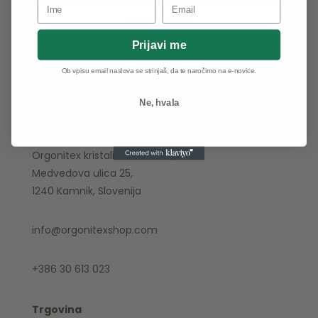
Prijavi me
Prijavi me
Ob vpisu email naslova se strinjaš, da te naročimo na e-novice.
Ne, hvala
Obišči nas
Orgonitex kristali in ezoterika,
Medvedova ulica 25,
1240 Kamnik, Slovenija
info@orgonitexshop.com
+386 30 613 023
Trgovina