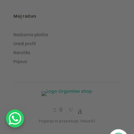
Moj račun
Nadzorna plošča
Uredi profil
Naročila
Prijava
0
Poganja in pospešuje: fokus42