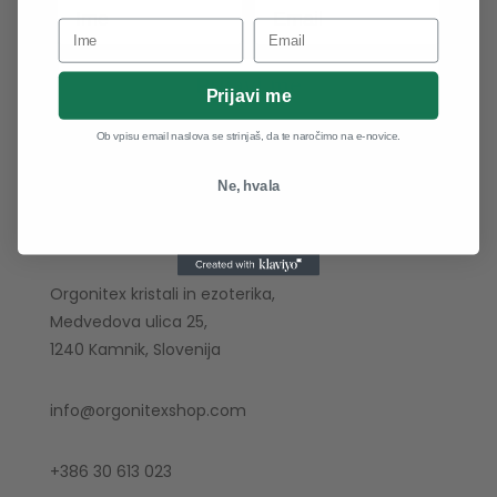
Prijavi me
Prijavi me
Ob vpisu email naslova se strinjaš, da te naročimo na e-novice.
Ne, hvala
Obišči nas
Orgonitex kristali in ezoterika,
Medvedova ulica 25,
1240 Kamnik, Slovenija
info@orgonitexshop.com
+386 30 613 023