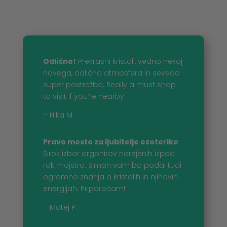
Odlično!
Prekrasni kristali, vedno nekaj
novega, odlična atmosfera in seveda
super postrežba. Really a must shop
to visit if you’re nearby.
– Nika M.
Pravo mesto za ljubitelje ezoterike
.
Širok izbor orgonitov narejenih izpod
rok mojstra. Simon vam bo podal tudi
ogromno znanja o kristalih in njihovih
energijah. Priporočam!
– Matej P.