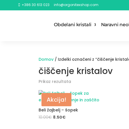
+386 30 613 023
info@orgonitexshop.com

Obdelani kristali
Naravni neob
Domov
/ Izdelki označeni z “čiščenje krista
čiščenje kristalov
Prikaz rezultata
Akcija!
Beli žajbelj – šopek
Original
Current
10.00
€
8.50
€
price
price