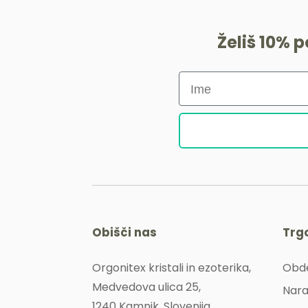
Želiš 10% 
Obišči nas
Trg
Orgonitex kristali in ezoterika,
Obde
Medvedova ulica 25,
Nara
1240 Kamnik, Slovenija