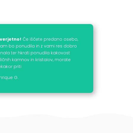
verjetno!
Če iščete predano osebo,
 vam bo ponudila in z vami res dobro
nala ter hkrati ponudila kakovost
ličnih kamnov in kristalov, morate
kakor priti
nrique G.