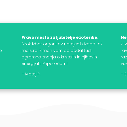
j
Pravo mesto za ljubitelje ezoterike
.
Ne
Širok izbor orgonitov narejenih izpod rok
ki
to
mojstra. Simon vam bo podal tudi
rav
ogromno znanja o kristalih in njihovih
raz
energijah. Priporočam!
vse
– Matej P.
– E