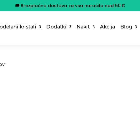
🚚 Brezplačna dostava za vsa naročila nad 50 €
delani kristali
Dodatki
Nakit
Akcija
Blog
lov”