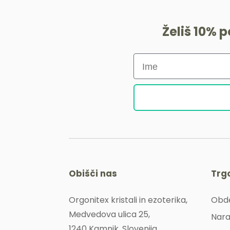
Želiš 10% 
Obišči nas
Trg
Orgonitex kristali in ezoterika,
Obde
Medvedova ulica 25,
Nara
1240 Kamnik, Slovenija