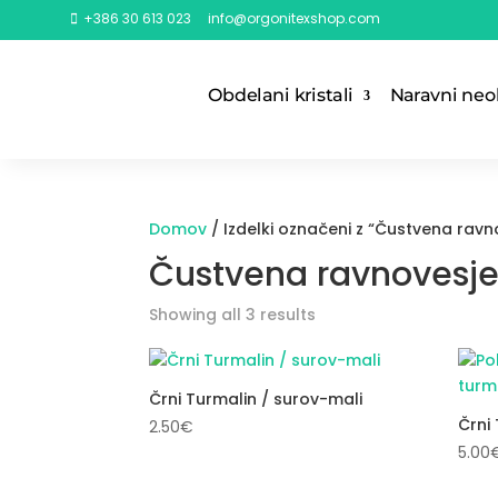
+386 30 613 023
info@orgonitexshop.com

Obdelani kristali
Naravni neob
Domov
/ Izdelki označeni z “Čustvena ravn
Čustvena ravnovesj
Sorted
Showing all 3 results
by
popularity
Črni Turmalin / surov-mali
Črni
2.50
€
5.00