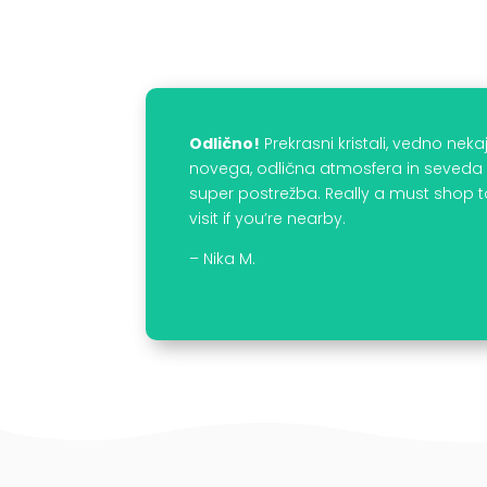
Odlično!
Prekrasni kristali, vedno neka
novega, odlična atmosfera in seveda
super postrežba. Really a must shop 
visit if you’re nearby.
– Nika M.