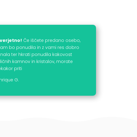
verjetno!
Če iščete predano osebo,
 vam bo ponudila in z vami res dobro
nala ter hkrati ponudila kakovost
ličnih kamnov in kristalov, morate
kakor priti
nrique G.