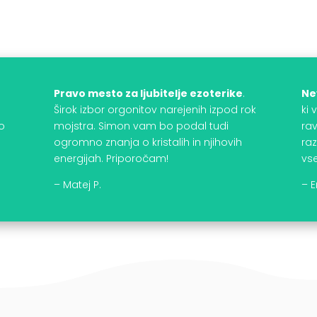
j
Pravo mesto za ljubitelje ezoterike
.
Ne
Širok izbor orgonitov narejenih izpod rok
ki
to
mojstra. Simon vam bo podal tudi
rav
ogromno znanja o kristalih in njihovih
raz
energijah. Priporočam!
vse
– Matej P.
– E