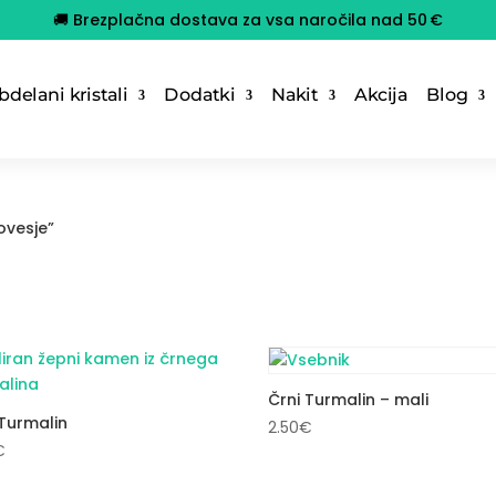
🚚 Brezplačna dostava za vsa naročila nad 50 €
delani kristali
Dodatki
Nakit
Akcija
Blog
ovesje”
e
Črni Turmalin – mali
 Turmalin
2.50
€
€