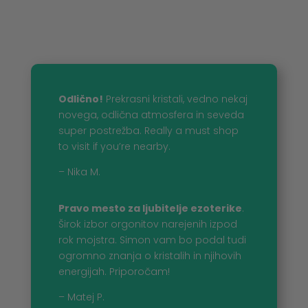
Odlično!
Prekrasni kristali, vedno nekaj
novega, odlična atmosfera in seveda
super postrežba. Really a must shop
to visit if you’re nearby.
– Nika M.
Pravo mesto za ljubitelje ezoterike
.
Širok izbor orgonitov narejenih izpod
rok mojstra. Simon vam bo podal tudi
ogromno znanja o kristalih in njihovih
energijah. Priporočam!
– Matej P.