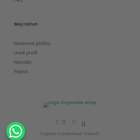
FAQ
Moj račun
Nadzorna plošča
Uredi profil
Naročila
Prijava
0
Poganja in pospešuje: fokus42