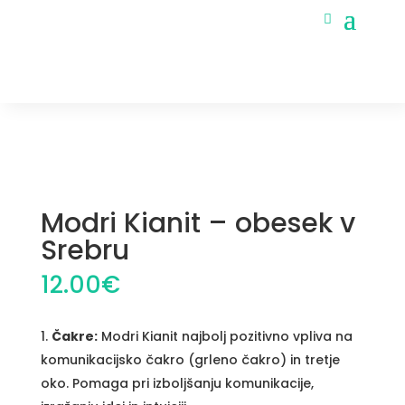
Home
/
Nakit
/
Verižice in obeski
/ Modri Kianit –
obesek v Srebru
Modri Kianit – obesek v
Srebru
12.00
€
Čakre:
Modri Kianit najbolj pozitivno vpliva na
komunikacijsko čakro (grleno čakro) in tretje
oko. Pomaga pri izboljšanju komunikacije,