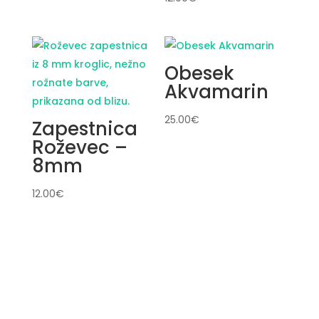
Obesek
Akvamarin
25.00
€
Zapestnica
Roževec –
8mm
12.00
€