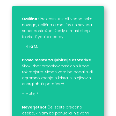
Odlično!
Prekrasni kristali, vedno nekaj
novega, odlična atmosfera in seveda
super postrežba. Really a must shop
to visit if you’re nearby.
– Nika M.
Pravo mesto za ljubitelje ezoterike
.
Širok izbor orgonitov narejenih izpod
rok mojstra. Simon vam bo podal tudi
ogromno znanja o kristalih in njihovih
energijah. Priporočam!
– Matej P.
Neverjetno!
Če iščete predano
osebo, ki vam bo ponudila in z vami