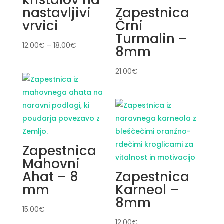
kristalov na
nastavljivi
Zapestnica
vrvici
Črni
Turmalin –
12.00
€
–
18.00
€
8mm
21.00
€
Zapestnica
Mahovni
Ahat – 8
Zapestnica
mm
Karneol –
8mm
15.00
€
12.00
€