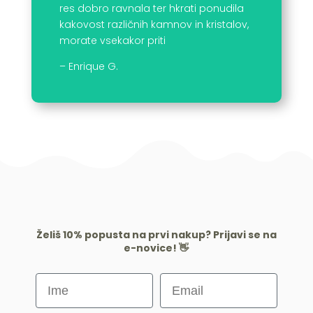
res dobro ravnala ter hkrati ponudila
kakovost različnih kamnov in kristalov,
morate vsekakor priti
– Enrique G.
Želiš 10% popusta na prvi nakup? Prijavi se na
e-novice! 👋