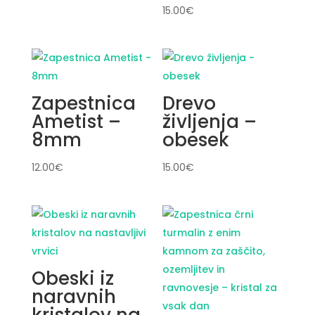
15.00
€
Zapestnica
Drevo
Ametist –
življenja –
8mm
obesek
12.00
€
15.00
€
Obeski iz
naravnih