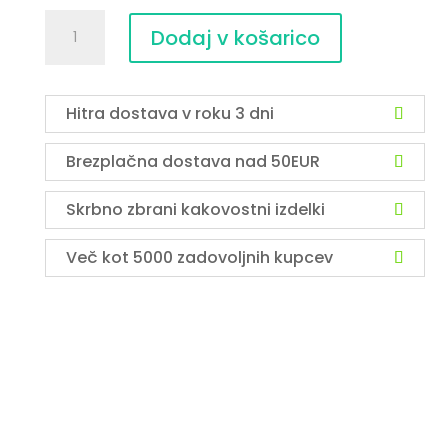
Modri
Dodaj v košarico
Kianit
-
obesek
v
Hitra dostava v roku 3 dni
Srebru
količina
Brezplačna dostava nad 50EUR
Skrbno zbrani kakovostni izdelki
Več kot 5000 zadovoljnih kupcev