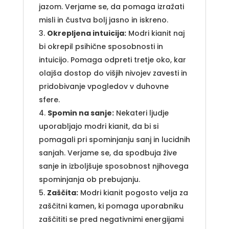
jazom. Verjame se, da pomaga izražati
misli in čustva bolj jasno in iskreno.
Okrepljena intuicija:
Modri kianit naj
bi okrepil psihične sposobnosti in
intuicijo. Pomaga odpreti tretje oko, kar
olajša dostop do višjih nivojev zavesti in
pridobivanje vpogledov v duhovne
sfere.
Spomin na sanje:
Nekateri ljudje
uporabljajo modri kianit, da bi si
pomagali pri spominjanju sanj in lucidnih
sanjah. Verjame se, da spodbuja žive
sanje in izboljšuje sposobnost njihovega
spominjanja ob prebujanju.
Zaščita:
Modri kianit pogosto velja za
zaščitni kamen, ki pomaga uporabniku
zaščititi se pred negativnimi energijami