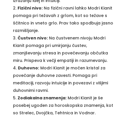
izražanju idej in intuiciji.
Fizični nivo:
Na fizični ravni lahko Modri Kianit
pomaga pri težavah z grlom, kot so težave s
ščitnico in vneto grlo. Prav tako spodbuja jasno
razmišljanje.
Čustven nivo:
Na čustvenem nivoju Modri
Kianit pomaga pri umirjanju čustev,
zmanjševanju stresa in povečevanju občutka
miru. Prispeva k večji empatiji in razumevanju.
Duhovno:
Modri Kianit je močen kristal za
povečanje duhovne zavesti. Pomaga pri
meditaciji, razvoju intuicije in povezavi z višjimi
duhovnimi ravmi.
Zodiakalna znamenja:
Modri Kianit je še
posebej ugoden za horoskopska znamenja, kot
so Strelec, Dvojčka, Tehtnica in Vodnar.